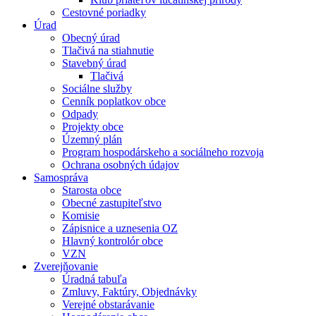
Cestovné poriadky
Úrad
Obecný úrad
Tlačivá na stiahnutie
Stavebný úrad
Tlačivá
Sociálne služby
Cenník poplatkov obce
Odpady
Projekty obce
Územný plán
Program hospodárskeho a sociálneho rozvoja
Ochrana osobných údajov
Samospráva
Starosta obce
Obecné zastupiteľstvo
Komisie
Zápisnice a uznesenia OZ
Hlavný kontrolór obce
VZN
Zverejňovanie
Úradná tabuľa
Zmluvy, Faktúry, Objednávky
Verejné obstarávanie