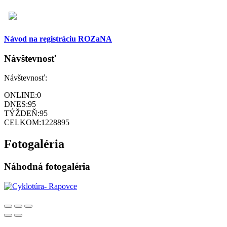
Návod na registráciu ROZaNA
Návštevnosť
Návštevnosť:
ONLINE:
0
DNES:
95
TÝŽDEŇ:
95
CELKOM:
1228895
Fotogaléria
Náhodná fotogaléria