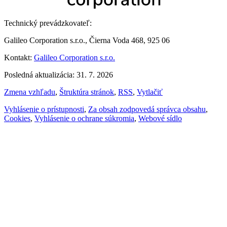
Technický prevádzkovateľ:
Galileo Corporation s.r.o., Čierna Voda 468, 925 06
Kontakt:
Galileo Corporation s.r.o.
Posledná aktualizácia: 31. 7. 2026
Zmena vzhľadu
,
Štruktúra stránok
,
RSS
,
Vytlačiť
Vyhlásenie o prístupnosti
,
Za obsah zodpovedá správca obsahu
,
Cookies
,
Vyhlásenie o ochrane súkromia
,
Webové sídlo