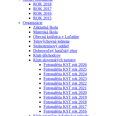
ROK 2018
ROK 2017
ROK 2016
ROK 2015
Organizácie
Základná škola
Materská škola
Obecná knižnica v Lučatíne
Telovýchovná jednota
Stolnotenisový oddiel
Dobrovoľný hasičský zbor
Klub dôchodcov
Klub slovenských turistov
Fotogaléria KST rok 2026
Fotogaléria KST rok 2025
Fotogaléria KST rok 2024
Fotogaléria KST rok 2023
Fotogaléria KST rok 2022
Fotogaléria KST rok 2021
Fotogaléria KST rok 2020
Fotogaléria KST rok 2019
Fotogaléria KST rok 2018
Fotogaléria KST rok 2017
Fotogaléria KST rok 2016
Klub priateľov lučatínskej prírody