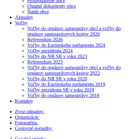
Hospodárenie obce
Ostatné dokumenty obce
Štatút obce
Aktuality
Voľby
Voľby do orgánov samosprávy obcí a voľby do
orgánov samosprávnych krajov 2026
Referendum 2026
Voľby do Európskeho parlamentu 2024
Voľby prezidenta 2024
Voľby do NR SR v roku 2023
Referendum 2023
Voľby do orgánov samosprávy obcí a voľby do
orgánov samosprávnych krajov 2022
Voľby do NR SR v roku 2020
Voľby do Európskeho parlamentu 2019
Voľby prezidenta SR v roku 2019
Voľby do orgánov samosprávy 2018
Kontakty
Zvoz odpadov
Organizácie
Fotogaléria
Cestovné poriadky
Úvodná stránka