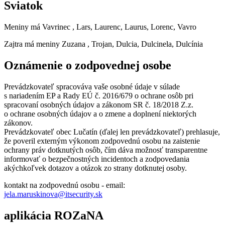
Sviatok
Meniny má
Vavrinec
, Lars, Laurenc, Laurus, Lorenc, Vavro
Zajtra má meniny
Zuzana
, Trojan, Dulcia, Dulcinela, Dulcínia
Oznámenie o zodpovednej osobe
Prevádzkovateľ spracováva vaše osobné údaje v súlade
s nariadením EP a Rady EÚ č. 2016/679 o ochrane osôb pri
spracovaní osobných údajov a zákonom SR č. 18/2018 Z.z.
o ochrane osobných údajov a o zmene a doplnení niektorých
zákonov.
Prevádzkovateľ obec Lučatín (ďalej len prevádzkovateľ) prehlasuje,
že poveril externým výkonom zodpovednú osobu na zaistenie
ochrany práv dotknutých osôb, čím dáva možnosť transparentne
informovať o bezpečnostných incidentoch a zodpovedania
akýchkoľvek dotazov a otázok zo strany dotknutej osoby.
kontakt na zodpovednú osobu - email:
jela.maruskinova@itsecurity.sk
aplikácia ROZaNA