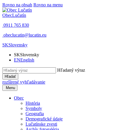
Rovno na obsah
Rovno na menu
Obec
Lučatín
0911 765 830
obeclucatin@lucatin.eu
SK
Slovensky
SK
Slovensky
EN
English
Hľadaný výraz
Hľadať
rozšírené vyhľadávanie
Menu
Obec
História
Symboly
Geografia
Demografické údaje
Lučatínske zvesti
Archív fotogaléria