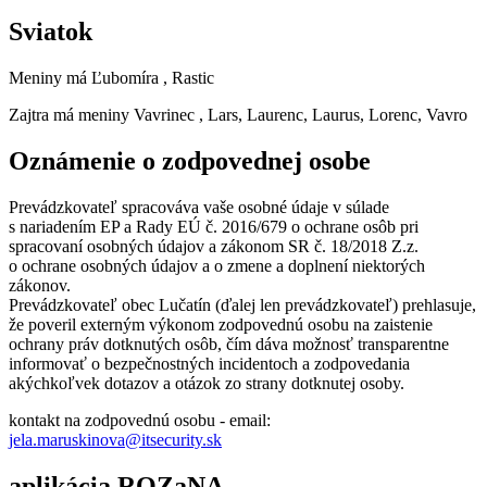
Sviatok
Meniny má
Ľubomíra
, Rastic
Zajtra má meniny
Vavrinec
, Lars, Laurenc, Laurus, Lorenc, Vavro
Oznámenie o zodpovednej osobe
Prevádzkovateľ spracováva vaše osobné údaje v súlade
s nariadením EP a Rady EÚ č. 2016/679 o ochrane osôb pri
spracovaní osobných údajov a zákonom SR č. 18/2018 Z.z.
o ochrane osobných údajov a o zmene a doplnení niektorých
zákonov.
Prevádzkovateľ obec Lučatín (ďalej len prevádzkovateľ) prehlasuje,
že poveril externým výkonom zodpovednú osobu na zaistenie
ochrany práv dotknutých osôb, čím dáva možnosť transparentne
informovať o bezpečnostných incidentoch a zodpovedania
akýchkoľvek dotazov a otázok zo strany dotknutej osoby.
kontakt na zodpovednú osobu - email:
jela.maruskinova@itsecurity.sk
aplikácia ROZaNA