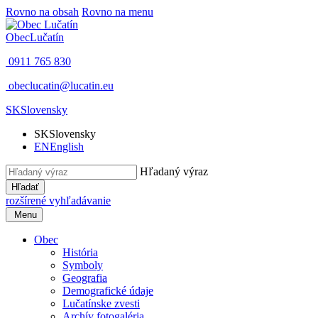
Rovno na obsah
Rovno na menu
Obec
Lučatín
0911 765 830
obeclucatin@lucatin.eu
SK
Slovensky
SK
Slovensky
EN
English
Hľadaný výraz
Hľadať
rozšírené vyhľadávanie
Menu
Obec
História
Symboly
Geografia
Demografické údaje
Lučatínske zvesti
Archív fotogaléria