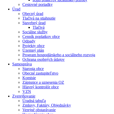
Cestovné poriadky
Úrad
Obecný úrad
Tlačivá na stiahnutie
Stavebný úrad
Tlačivá
Sociálne služby
Cenník poplatkov obce
Odpady
Projekty obce
Územný plán
Program hospodárskeho a sociálneho rozvoja
Ochrana osobných údajov
Samospráva
Starosta obce
Obecné zastupiteľstvo
Komisie
Zápisnice a uznesenia OZ
Hlavný kontrolór obce
VZN
Zverejňovanie
Úradná tabuľa
Zmluvy, Faktúry, Objednávky
Verejné obstarávanie