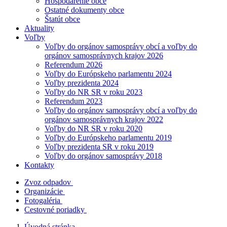
Hospodárenie obce
Ostatné dokumenty obce
Štatút obce
Aktuality
Voľby
Voľby do orgánov samosprávy obcí a voľby do
orgánov samosprávnych krajov 2026
Referendum 2026
Voľby do Európskeho parlamentu 2024
Voľby prezidenta 2024
Voľby do NR SR v roku 2023
Referendum 2023
Voľby do orgánov samosprávy obcí a voľby do
orgánov samosprávnych krajov 2022
Voľby do NR SR v roku 2020
Voľby do Európskeho parlamentu 2019
Voľby prezidenta SR v roku 2019
Voľby do orgánov samosprávy 2018
Kontakty
Zvoz odpadov
Organizácie
Fotogaléria
Cestovné poriadky
Úvodná stránka