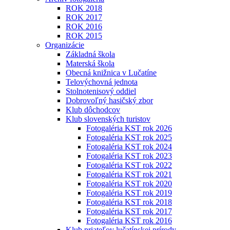
ROK 2018
ROK 2017
ROK 2016
ROK 2015
Organizácie
Základná škola
Materská škola
Obecná knižnica v Lučatíne
Telovýchovná jednota
Stolnotenisový oddiel
Dobrovoľný hasičský zbor
Klub dôchodcov
Klub slovenských turistov
Fotogaléria KST rok 2026
Fotogaléria KST rok 2025
Fotogaléria KST rok 2024
Fotogaléria KST rok 2023
Fotogaléria KST rok 2022
Fotogaléria KST rok 2021
Fotogaléria KST rok 2020
Fotogaléria KST rok 2019
Fotogaléria KST rok 2018
Fotogaléria KST rok 2017
Fotogaléria KST rok 2016
Klub priateľov lučatínskej prírody