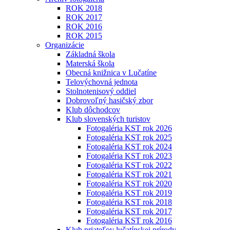
ROK 2018
ROK 2017
ROK 2016
ROK 2015
Organizácie
Základná škola
Materská škola
Obecná knižnica v Lučatíne
Telovýchovná jednota
Stolnotenisový oddiel
Dobrovoľný hasičský zbor
Klub dôchodcov
Klub slovenských turistov
Fotogaléria KST rok 2026
Fotogaléria KST rok 2025
Fotogaléria KST rok 2024
Fotogaléria KST rok 2023
Fotogaléria KST rok 2022
Fotogaléria KST rok 2021
Fotogaléria KST rok 2020
Fotogaléria KST rok 2019
Fotogaléria KST rok 2018
Fotogaléria KST rok 2017
Fotogaléria KST rok 2016
Klub priateľov lučatínskej prírody