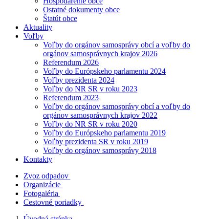
Hospodárenie obce
Ostatné dokumenty obce
Štatút obce
Aktuality
Voľby
Voľby do orgánov samosprávy obcí a voľby do
orgánov samosprávnych krajov 2026
Referendum 2026
Voľby do Európskeho parlamentu 2024
Voľby prezidenta 2024
Voľby do NR SR v roku 2023
Referendum 2023
Voľby do orgánov samosprávy obcí a voľby do
orgánov samosprávnych krajov 2022
Voľby do NR SR v roku 2020
Voľby do Európskeho parlamentu 2019
Voľby prezidenta SR v roku 2019
Voľby do orgánov samosprávy 2018
Kontakty
Zvoz odpadov
Organizácie
Fotogaléria
Cestovné poriadky
Úvodná stránka