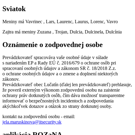
Sviatok
Meniny má
Vavrinec
, Lars, Laurenc, Laurus, Lorenc, Vavro
Zajtra má meniny
Zuzana
, Trojan, Dulcia, Dulcinela, Dulcínia
Oznámenie o zodpovednej osobe
Prevádzkovateľ spracováva vaše osobné údaje v súlade
s nariadením EP a Rady EÚ č. 2016/679 o ochrane osôb pri
spracovaní osobných údajov a zákonom SR č. 18/2018 Z.z.
o ochrane osobných údajov a o zmene a doplnení niektorých
zákonov.
Prevádzkovateľ obec Lučatín (ďalej len prevádzkovateľ) prehlasuje,
že poveril externým výkonom zodpovednú osobu na zaistenie
ochrany práv dotknutých osôb, čím dáva možnosť transparentne
informovať o bezpečnostných incidentoch a zodpovedania
akýchkoľvek dotazov a otázok zo strany dotknutej osoby.
kontakt na zodpovednú osobu - email:
jela.maruskinova@itsecurity.sk
aplikácia ROZaNA