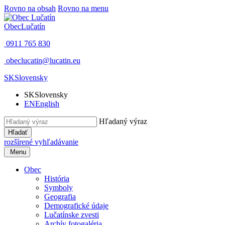
Rovno na obsah
Rovno na menu
Obec
Lučatín
0911 765 830
obeclucatin@lucatin.eu
SK
Slovensky
SK
Slovensky
EN
English
Hľadaný výraz
Hľadať
rozšírené vyhľadávanie
Menu
Obec
História
Symboly
Geografia
Demografické údaje
Lučatínske zvesti
Archív fotogaléria