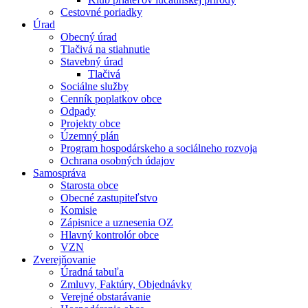
Cestovné poriadky
Úrad
Obecný úrad
Tlačivá na stiahnutie
Stavebný úrad
Tlačivá
Sociálne služby
Cenník poplatkov obce
Odpady
Projekty obce
Územný plán
Program hospodárskeho a sociálneho rozvoja
Ochrana osobných údajov
Samospráva
Starosta obce
Obecné zastupiteľstvo
Komisie
Zápisnice a uznesenia OZ
Hlavný kontrolór obce
VZN
Zverejňovanie
Úradná tabuľa
Zmluvy, Faktúry, Objednávky
Verejné obstarávanie