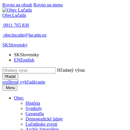
Rovno na obsah
Rovno na menu
Obec
Lučatín
0911 765 830
obeclucatin@lucatin.eu
SK
Slovensky
SK
Slovensky
EN
English
Hľadaný výraz
Hľadať
rozšírené vyhľadávanie
Menu
Obec
História
Symboly
Geografia
Demografické údaje
Lučatínske zvesti
Archív fotogaléria