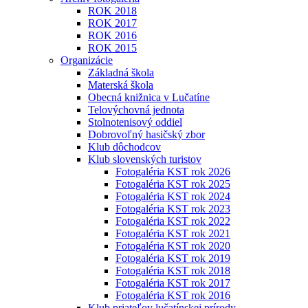
ROK 2018
ROK 2017
ROK 2016
ROK 2015
Organizácie
Základná škola
Materská škola
Obecná knižnica v Lučatíne
Telovýchovná jednota
Stolnotenisový oddiel
Dobrovoľný hasičský zbor
Klub dôchodcov
Klub slovenských turistov
Fotogaléria KST rok 2026
Fotogaléria KST rok 2025
Fotogaléria KST rok 2024
Fotogaléria KST rok 2023
Fotogaléria KST rok 2022
Fotogaléria KST rok 2021
Fotogaléria KST rok 2020
Fotogaléria KST rok 2019
Fotogaléria KST rok 2018
Fotogaléria KST rok 2017
Fotogaléria KST rok 2016
Klub priateľov lučatínskej prírody