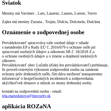
Sviatok
Meniny má
Vavrinec
, Lars, Laurenc, Laurus, Lorenc, Vavro
Zajtra má meniny
Zuzana
, Trojan, Dulcia, Dulcinela, Dulcínia
Oznámenie o zodpovednej osobe
Prevádzkovateľ spracováva vaše osobné údaje v súlade
s nariadením EP a Rady EÚ č. 2016/679 o ochrane osôb pri
spracovaní osobných údajov a zákonom SR č. 18/2018 Z.z.
o ochrane osobných údajov a o zmene a doplnení niektorých
zákonov.
Prevádzkovateľ obec Lučatín (ďalej len prevádzkovateľ) prehlasuje,
že poveril externým výkonom zodpovednú osobu na zaistenie
ochrany práv dotknutých osôb, čím dáva možnosť transparentne
informovať o bezpečnostných incidentoch a zodpovedania
akýchkoľvek dotazov a otázok zo strany dotknutej osoby.
kontakt na zodpovednú osobu - email:
jela.maruskinova@itsecurity.sk
aplikácia ROZaNA