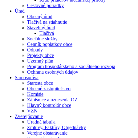
Cestovné poriadky
Úrad
Obecný úrad
Tlačivá na stiahnutie
Stavebný úrad
Tlačivá
Sociálne služby
Cenník poplatkov obce
Odpady
Projekty obce
Územný plán
Program hospodárskeho a sociálneho rozvoja
Ochrana osobných údajov
Samospráva
Starosta obce
Obecné zastupiteľstvo
Komisie
Zápisnice a uznesenia OZ
Hlavný kontrolór obce
VZN
Zverejňovanie
Úradná tabuľa
Zmluvy, Faktúry, Objednávky
Verejné obstarávanie