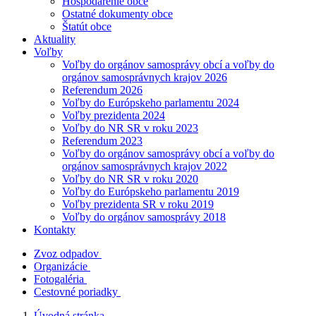
Hospodárenie obce
Ostatné dokumenty obce
Štatút obce
Aktuality
Voľby
Voľby do orgánov samosprávy obcí a voľby do
orgánov samosprávnych krajov 2026
Referendum 2026
Voľby do Európskeho parlamentu 2024
Voľby prezidenta 2024
Voľby do NR SR v roku 2023
Referendum 2023
Voľby do orgánov samosprávy obcí a voľby do
orgánov samosprávnych krajov 2022
Voľby do NR SR v roku 2020
Voľby do Európskeho parlamentu 2019
Voľby prezidenta SR v roku 2019
Voľby do orgánov samosprávy 2018
Kontakty
Zvoz odpadov
Organizácie
Fotogaléria
Cestovné poriadky
Úvodná stránka