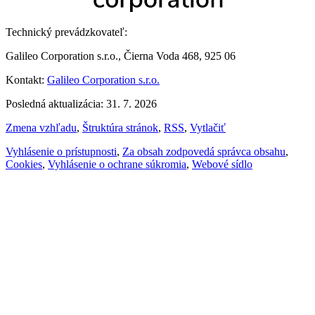
Technický prevádzkovateľ:
Galileo Corporation s.r.o., Čierna Voda 468, 925 06
Kontakt:
Galileo Corporation s.r.o.
Posledná aktualizácia: 31. 7. 2026
Zmena vzhľadu
,
Štruktúra stránok
,
RSS
,
Vytlačiť
Vyhlásenie o prístupnosti
,
Za obsah zodpovedá správca obsahu
,
Cookies
,
Vyhlásenie o ochrane súkromia
,
Webové sídlo