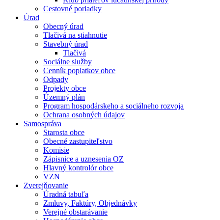
Cestovné poriadky
Úrad
Obecný úrad
Tlačivá na stiahnutie
Stavebný úrad
Tlačivá
Sociálne služby
Cenník poplatkov obce
Odpady
Projekty obce
Územný plán
Program hospodárskeho a sociálneho rozvoja
Ochrana osobných údajov
Samospráva
Starosta obce
Obecné zastupiteľstvo
Komisie
Zápisnice a uznesenia OZ
Hlavný kontrolór obce
VZN
Zverejňovanie
Úradná tabuľa
Zmluvy, Faktúry, Objednávky
Verejné obstarávanie