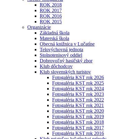
ROK 2018
ROK 2017
ROK 2016
ROK 2015
Organizácie
Základná škola
Materská škola
Obecná knižnica v Lučatíne
Telovýchovná jednota
Stolnotenisový oddiel
Dobrovoľný hasičský zbor
Klub dôchodcov
Klub slovenských turistov
Fotogaléria KST rok 2026
Fotogaléria KST rok 2025
Fotogaléria KST rok 2024
Fotogaléria KST rok 2023
Fotogaléria KST rok 2022
Fotogaléria KST rok 2021
Fotogaléria KST rok 2020
Fotogaléria KST rok 2019
Fotogaléria KST rok 2018
Fotogaléria KST rok 2017
Fotogaléria KST rok 2016
Klub priateľov lučatínskej prírody