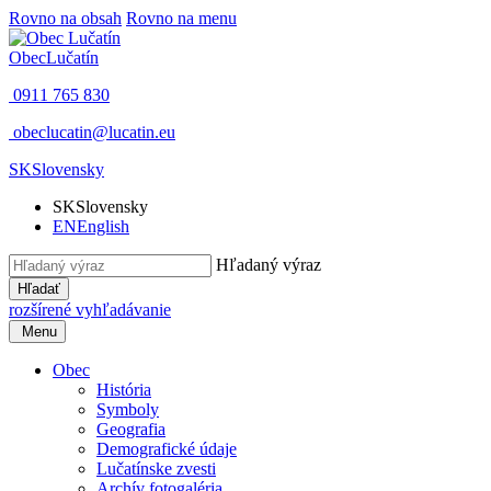
Rovno na obsah
Rovno na menu
Obec
Lučatín
0911 765 830
obeclucatin@lucatin.eu
SK
Slovensky
SK
Slovensky
EN
English
Hľadaný výraz
Hľadať
rozšírené vyhľadávanie
Menu
Obec
História
Symboly
Geografia
Demografické údaje
Lučatínske zvesti
Archív fotogaléria