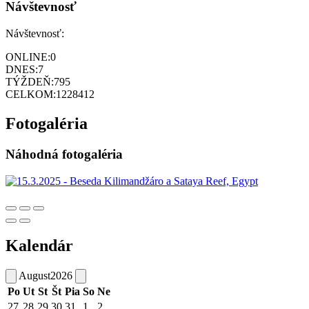
Návštevnosť
Návštevnosť:
ONLINE:
0
DNES:
7
TÝŽDEŇ:
795
CELKOM:
1228412
Fotogaléria
Náhodná fotogaléria
Kalendár
August
2026
Po
Ut
St
Št
Pia
So
Ne
27
28
29
30
31
1
2