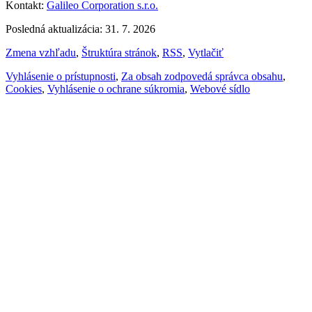
Kontakt:
Galileo Corporation s.r.o.
Posledná aktualizácia: 31. 7. 2026
Zmena vzhľadu
,
Štruktúra stránok
,
RSS
,
Vytlačiť
Vyhlásenie o prístupnosti
,
Za obsah zodpovedá správca obsahu
,
Cookies
,
Vyhlásenie o ochrane súkromia
,
Webové sídlo