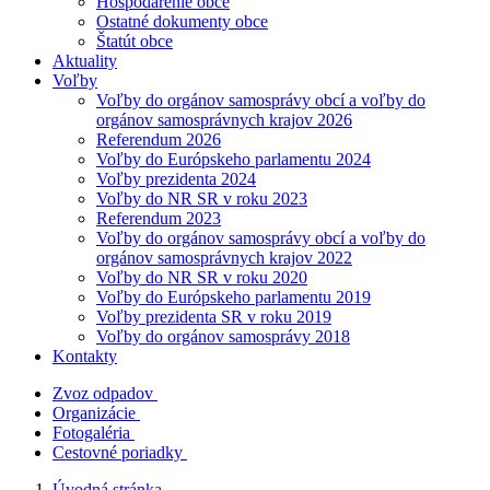
Hospodárenie obce
Ostatné dokumenty obce
Štatút obce
Aktuality
Voľby
Voľby do orgánov samosprávy obcí a voľby do
orgánov samosprávnych krajov 2026
Referendum 2026
Voľby do Európskeho parlamentu 2024
Voľby prezidenta 2024
Voľby do NR SR v roku 2023
Referendum 2023
Voľby do orgánov samosprávy obcí a voľby do
orgánov samosprávnych krajov 2022
Voľby do NR SR v roku 2020
Voľby do Európskeho parlamentu 2019
Voľby prezidenta SR v roku 2019
Voľby do orgánov samosprávy 2018
Kontakty
Zvoz odpadov
Organizácie
Fotogaléria
Cestovné poriadky
Úvodná stránka