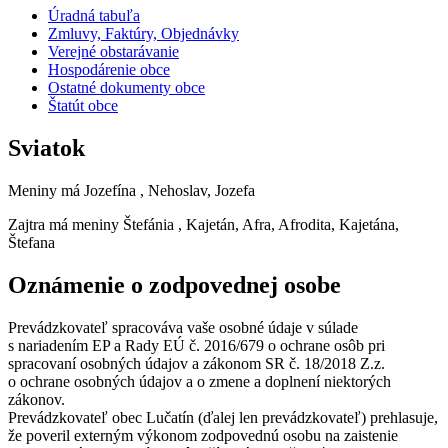
Úradná tabuľa
Zmluvy, Faktúry, Objednávky
Verejné obstarávanie
Hospodárenie obce
Ostatné dokumenty obce
Štatút obce
Sviatok
Meniny má
Jozefína
, Nehoslav, Jozefa
Zajtra má meniny
Štefánia
, Kajetán, Afra, Afrodita, Kajetána,
Štefana
Oznámenie o zodpovednej osobe
Prevádzkovateľ spracováva vaše osobné údaje v súlade
s nariadením EP a Rady EÚ č. 2016/679 o ochrane osôb pri
spracovaní osobných údajov a zákonom SR č. 18/2018 Z.z.
o ochrane osobných údajov a o zmene a doplnení niektorých
zákonov.
Prevádzkovateľ obec Lučatín (ďalej len prevádzkovateľ) prehlasuje,
že poveril externým výkonom zodpovednú osobu na zaistenie