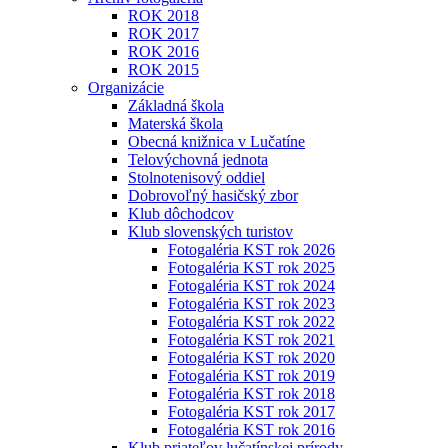
ROK 2018
ROK 2017
ROK 2016
ROK 2015
Organizácie
Základná škola
Materská škola
Obecná knižnica v Lučatíne
Telovýchovná jednota
Stolnotenisový oddiel
Dobrovoľný hasičský zbor
Klub dôchodcov
Klub slovenských turistov
Fotogaléria KST rok 2026
Fotogaléria KST rok 2025
Fotogaléria KST rok 2024
Fotogaléria KST rok 2023
Fotogaléria KST rok 2022
Fotogaléria KST rok 2021
Fotogaléria KST rok 2020
Fotogaléria KST rok 2019
Fotogaléria KST rok 2018
Fotogaléria KST rok 2017
Fotogaléria KST rok 2016
Klub priateľov lučatínskej prírody