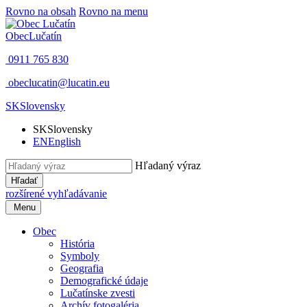
Rovno na obsah
Rovno na menu
Obec
Lučatín
0911 765 830
obeclucatin@lucatin.eu
SK
Slovensky
SK
Slovensky
EN
English
Hľadaný výraz
Hľadať
rozšírené vyhľadávanie
Menu
Obec
História
Symboly
Geografia
Demografické údaje
Lučatínske zvesti
Archív fotogaléria