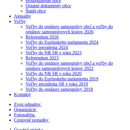
Hospodárenie obce
Ostatné dokumenty obce
Štatút obce
Aktuality
Voľby
Voľby do orgánov samosprávy obcí a voľby do
orgánov samosprávnych krajov 2026
Referendum 2026
Voľby do Európskeho parlamentu 2024
Voľby prezidenta 2024
Voľby do NR SR v roku 2023
Referendum 2023
Voľby do orgánov samosprávy obcí a voľby do
orgánov samosprávnych krajov 2022
Voľby do NR SR v roku 2020
Voľby do Európskeho parlamentu 2019
Voľby prezidenta SR v roku 2019
Voľby do orgánov samosprávy 2018
Kontakty
Zvoz odpadov
Organizácie
Fotogaléria
Cestovné poriadky
Úvodná stránka