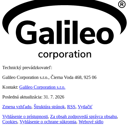
Technický prevádzkovateľ:
Galileo Corporation s.r.o., Čierna Voda 468, 925 06
Kontakt:
Galileo Corporation s.r.o.
Posledná aktualizácia: 31. 7. 2026
Zmena vzhľadu
,
Štruktúra stránok
,
RSS
,
Vytlačiť
Vyhlásenie o prístupnosti
,
Za obsah zodpovedá správca obsahu
,
Cookies
,
Vyhlásenie o ochrane súkromia
,
Webové sídlo