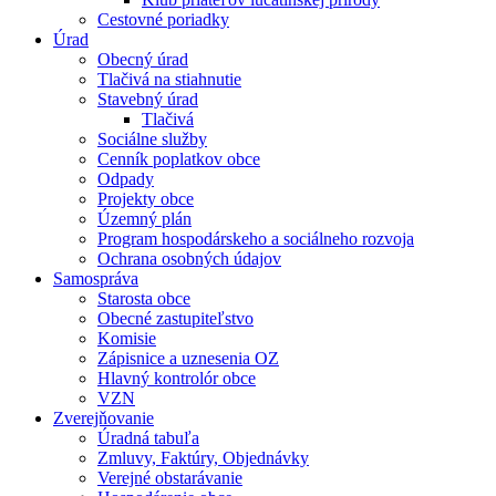
Cestovné poriadky
Úrad
Obecný úrad
Tlačivá na stiahnutie
Stavebný úrad
Tlačivá
Sociálne služby
Cenník poplatkov obce
Odpady
Projekty obce
Územný plán
Program hospodárskeho a sociálneho rozvoja
Ochrana osobných údajov
Samospráva
Starosta obce
Obecné zastupiteľstvo
Komisie
Zápisnice a uznesenia OZ
Hlavný kontrolór obce
VZN
Zverejňovanie
Úradná tabuľa
Zmluvy, Faktúry, Objednávky
Verejné obstarávanie