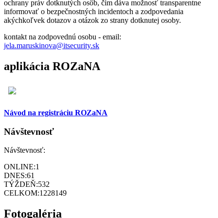
ochrany práv dotknutých osôb, čím dáva možnosť transparentne
informovať o bezpečnostných incidentoch a zodpovedania
akýchkoľvek dotazov a otázok zo strany dotknutej osoby.
kontakt na zodpovednú osobu - email:
jela.maruskinova@itsecurity.sk
aplikácia ROZaNA
Návod na registráciu ROZaNA
Návštevnosť
Návštevnosť:
ONLINE:
1
DNES:
61
TÝŽDEŇ:
532
CELKOM:
1228149
Fotogaléria