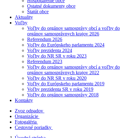
Hospodárenie obce
Ostatné dokumenty obce
Štatút obce
Aktuality
Voľby
Voľby do orgánov samosprávy obcí a voľby do
orgánov samosprávnych krajov 2026
Referendum 2026
Voľby do Európskeho parlamentu 2024
Voľby prezidenta 2024
Voľby do NR SR v roku 2023
Referendum 2023
Voľby do orgánov samosprávy obcí a voľby do
orgánov samosprávnych krajov 2022
Voľby do NR SR v roku 2020
Voľby do Európskeho parlamentu 2019
Voľby prezidenta SR v roku 2019
Voľby do orgánov samosprávy 2018
Kontakty
Zvoz odpadov
Organizácie
Fotogaléria
Cestovné poriadky
Úvodná stránka