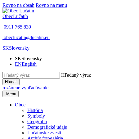
Rovno na obsah
Rovno na menu
Obec
Lučatín
0911 765 830
obeclucatin@lucatin.eu
SK
Slovensky
SK
Slovensky
EN
English
Hľadaný výraz
Hľadať
rozšírené vyhľadávanie
Menu
Obec
História
Symboly
Geografia
Demografické údaje
Lučatínske zvesti
Archív fotogaléria