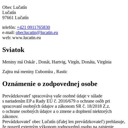
Obec Lučatín
Lučatín
97661 Lučatín
telefón:
+421 0911765830
e-mail:
obeclucatin@lucatin.eu
web: www.lucatin.eu
Sviatok
Meniny má
Oskár
, Donát, Hartvig, Virgín, Donáta, Virgínia
Zajtra má meniny
Ľubomíra
, Rastic
Oznámenie o zodpovednej osobe
Prevádzkovateľ spracováva vaše osobné údaje v súlade
s nariadením EP a Rady EÚ č. 2016/679 o ochrane osôb pri
spracovaní osobných údajov a zákonom SR č. 18/2018 Z.z.
o ochrane osobných údajov a o zmene a doplnení niektorých
zákonov.
Prevádzkovateľ obec Lučatín (ďalej len prevádzkovateľ) prehlasuje,
že poveril externým výkonom zodpovednú osobu na zaistenie