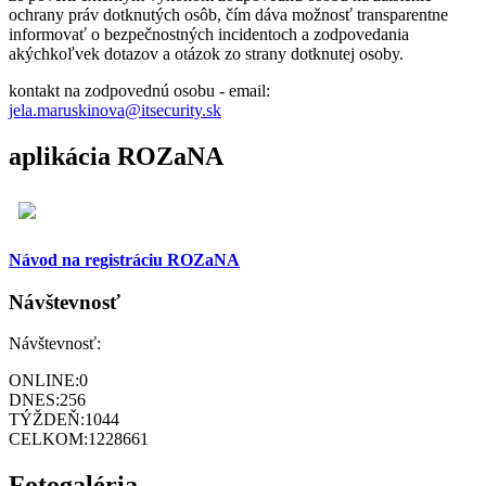
ochrany práv dotknutých osôb, čím dáva možnosť transparentne
informovať o bezpečnostných incidentoch a zodpovedania
akýchkoľvek dotazov a otázok zo strany dotknutej osoby.
kontakt na zodpovednú osobu - email:
jela.maruskinova@itsecurity.sk
aplikácia ROZaNA
Návod na registráciu ROZaNA
Návštevnosť
Návštevnosť:
ONLINE:
0
DNES:
256
TÝŽDEŇ:
1044
CELKOM:
1228661
Fotogaléria