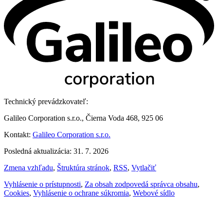
Technický prevádzkovateľ:
Galileo Corporation s.r.o., Čierna Voda 468, 925 06
Kontakt:
Galileo Corporation s.r.o.
Posledná aktualizácia: 31. 7. 2026
Zmena vzhľadu
,
Štruktúra stránok
,
RSS
,
Vytlačiť
Vyhlásenie o prístupnosti
,
Za obsah zodpovedá správca obsahu
,
Cookies
,
Vyhlásenie o ochrane súkromia
,
Webové sídlo