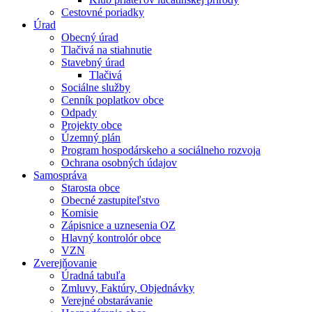
Cestovné poriadky
Úrad
Obecný úrad
Tlačivá na stiahnutie
Stavebný úrad
Tlačivá
Sociálne služby
Cenník poplatkov obce
Odpady
Projekty obce
Územný plán
Program hospodárskeho a sociálneho rozvoja
Ochrana osobných údajov
Samospráva
Starosta obce
Obecné zastupiteľstvo
Komisie
Zápisnice a uznesenia OZ
Hlavný kontrolór obce
VZN
Zverejňovanie
Úradná tabuľa
Zmluvy, Faktúry, Objednávky
Verejné obstarávanie