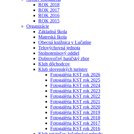
ROK 2018
ROK 2017
ROK 2016
ROK 2015
Organizácie
Základná škola
Materská škola
Obecná knižnica v Lučatíne
Telovýchovná jednota
Stolnotenisový oddiel
Dobrovoľný hasičský zbor
Klub dôchodcov
Klub slovenských turistov
Fotogaléria KST rok 2026
Fotogaléria KST rok 2025
Fotogaléria KST rok 2024
Fotogaléria KST rok 2023
Fotogaléria KST rok 2022
Fotogaléria KST rok 2021
Fotogaléria KST rok 2020
Fotogaléria KST rok 2019
Fotogaléria KST rok 2018
Fotogaléria KST rok 2017
Fotogaléria KST rok 2016
Klub priateľov lučatínskej prírody