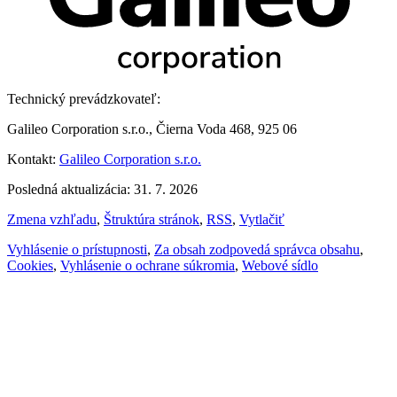
Technický prevádzkovateľ:
Galileo Corporation s.r.o., Čierna Voda 468, 925 06
Kontakt:
Galileo Corporation s.r.o.
Posledná aktualizácia: 31. 7. 2026
Zmena vzhľadu
,
Štruktúra stránok
,
RSS
,
Vytlačiť
Vyhlásenie o prístupnosti
,
Za obsah zodpovedá správca obsahu
,
Cookies
,
Vyhlásenie o ochrane súkromia
,
Webové sídlo