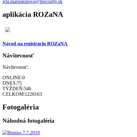
jela.maruskinova@itsecurity.sk
aplikácia ROZaNA
Návod na registráciu ROZaNA
Návštevnosť
Návštevnosť:
ONLINE:
0
DNES:
75
TÝŽDEŇ:
546
CELKOM:
1228163
Fotogaléria
Náhodná fotogaléria