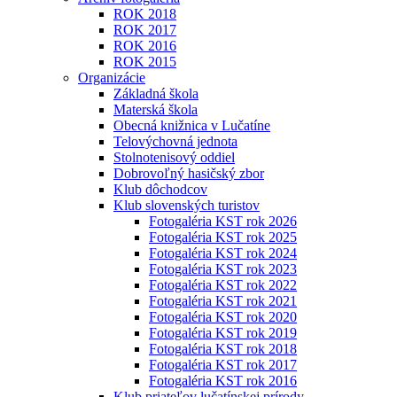
ROK 2018
ROK 2017
ROK 2016
ROK 2015
Organizácie
Základná škola
Materská škola
Obecná knižnica v Lučatíne
Telovýchovná jednota
Stolnotenisový oddiel
Dobrovoľný hasičský zbor
Klub dôchodcov
Klub slovenských turistov
Fotogaléria KST rok 2026
Fotogaléria KST rok 2025
Fotogaléria KST rok 2024
Fotogaléria KST rok 2023
Fotogaléria KST rok 2022
Fotogaléria KST rok 2021
Fotogaléria KST rok 2020
Fotogaléria KST rok 2019
Fotogaléria KST rok 2018
Fotogaléria KST rok 2017
Fotogaléria KST rok 2016
Klub priateľov lučatínskej prírody