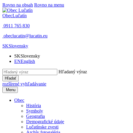
Rovno na obsah
Rovno na menu
Obec
Lučatín
0911 765 830
obeclucatin@lucatin.eu
SK
Slovensky
SK
Slovensky
EN
English
Hľadaný výraz
Hľadať
rozšírené vyhľadávanie
Menu
Obec
História
Symboly
Geografia
Demografické údaje
Lučatínske zvesti
Archív fotogaléria