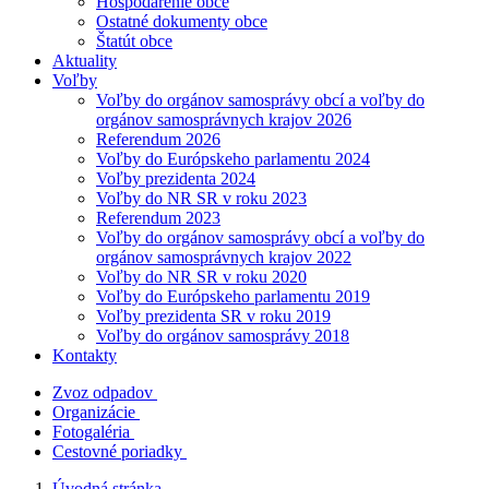
Hospodárenie obce
Ostatné dokumenty obce
Štatút obce
Aktuality
Voľby
Voľby do orgánov samosprávy obcí a voľby do
orgánov samosprávnych krajov 2026
Referendum 2026
Voľby do Európskeho parlamentu 2024
Voľby prezidenta 2024
Voľby do NR SR v roku 2023
Referendum 2023
Voľby do orgánov samosprávy obcí a voľby do
orgánov samosprávnych krajov 2022
Voľby do NR SR v roku 2020
Voľby do Európskeho parlamentu 2019
Voľby prezidenta SR v roku 2019
Voľby do orgánov samosprávy 2018
Kontakty
Zvoz odpadov
Organizácie
Fotogaléria
Cestovné poriadky
Úvodná stránka