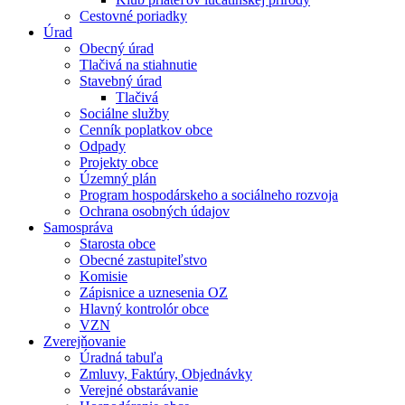
Cestovné poriadky
Úrad
Obecný úrad
Tlačivá na stiahnutie
Stavebný úrad
Tlačivá
Sociálne služby
Cenník poplatkov obce
Odpady
Projekty obce
Územný plán
Program hospodárskeho a sociálneho rozvoja
Ochrana osobných údajov
Samospráva
Starosta obce
Obecné zastupiteľstvo
Komisie
Zápisnice a uznesenia OZ
Hlavný kontrolór obce
VZN
Zverejňovanie
Úradná tabuľa
Zmluvy, Faktúry, Objednávky
Verejné obstarávanie