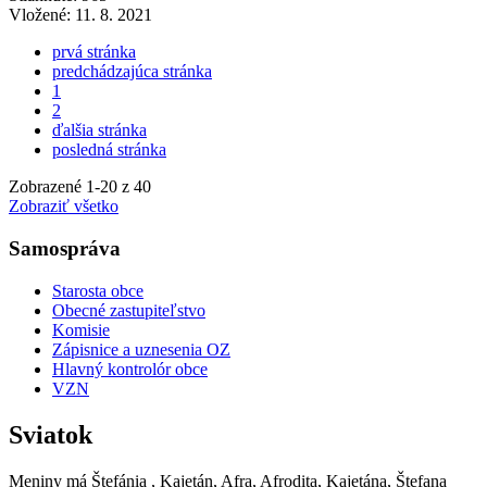
Vložené:
11. 8. 2021
prvá stránka
predchádzajúca stránka
1
2
ďalšia stránka
posledná stránka
Zobrazené
1
-
20
z 40
Zobraziť všetko
Samospráva
Starosta obce
Obecné zastupiteľstvo
Komisie
Zápisnice a uznesenia OZ
Hlavný kontrolór obce
VZN
Sviatok
Meniny má
Štefánia
, Kajetán, Afra, Afrodita, Kajetána, Štefana