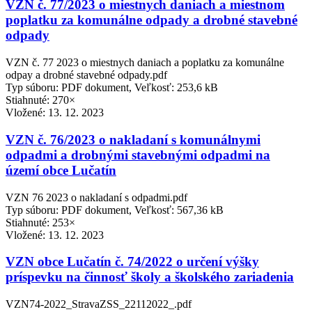
VZN č. 77/2023 o miestnych daniach a miestnom
poplatku za komunálne odpady a drobné stavebné
odpady
VZN č. 77 2023 o miestnych daniach a poplatku za komunálne
odpay a drobné stavebné odpady.pdf
Typ súboru: PDF dokument, Veľkosť: 253,6 kB
Stiahnuté: 270×
Vložené:
13. 12. 2023
VZN č. 76/2023 o nakladaní s komunálnymi
odpadmi a drobnými stavebnými odpadmi na
území obce Lučatín
VZN 76 2023 o nakladaní s odpadmi.pdf
Typ súboru: PDF dokument, Veľkosť: 567,36 kB
Stiahnuté: 253×
Vložené:
13. 12. 2023
VZN obce Lučatín č. 74/2022 o určení výšky
príspevku na činnosť školy a školského zariadenia
VZN74-2022_StravaZSS_22112022_.pdf