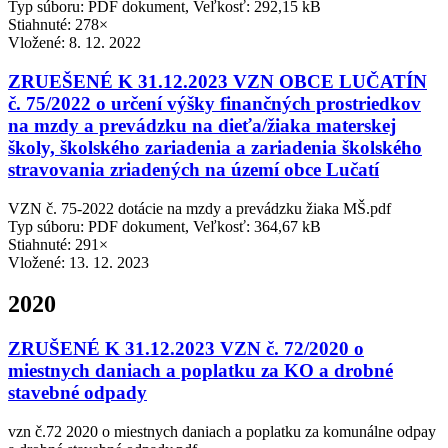
Typ súboru: PDF dokument, Veľkosť: 292,15 kB
Stiahnuté: 278×
Vložené:
8. 12. 2022
ZRUEŠENÉ K 31.12.2023 VZN OBCE LUČATÍN
č. 75/2022 o určení výšky finančných prostriedkov
na mzdy a prevádzku na dieťa/žiaka materskej
školy, školského zariadenia a zariadenia školského
stravovania zriadených na území obce Lučatí
VZN č. 75-2022 dotácie na mzdy a prevádzku žiaka MŠ.pdf
Typ súboru: PDF dokument, Veľkosť: 364,67 kB
Stiahnuté: 291×
Vložené:
13. 12. 2023
2020
ZRUŠENÉ K 31.12.2023 VZN č. 72/2020 o
miestnych daniach a poplatku za KO a drobné
stavebné odpady
vzn č.72 2020 o miestnych daniach a poplatku za komunálne odpay