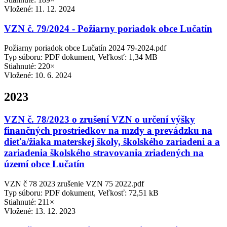
Vložené:
11. 12. 2024
VZN č. 79/2024 - Požiarny poriadok obce Lučatín
Požiarny poriadok obce Lučatín 2024 79-2024.pdf
Typ súboru: PDF dokument, Veľkosť: 1,34 MB
Stiahnuté: 220×
Vložené:
10. 6. 2024
2023
VZN č. 78/2023 o zrušení VZN o určení výšky
finančných prostriedkov na mzdy a prevádzku na
dieťa/žiaka materskej školy, školského zariadeni a a
zariadenia školského stravovania zriadených na
území obce Lučatín
VZN č 78 2023 zrušenie VZN 75 2022.pdf
Typ súboru: PDF dokument, Veľkosť: 72,51 kB
Stiahnuté: 211×
Vložené:
13. 12. 2023