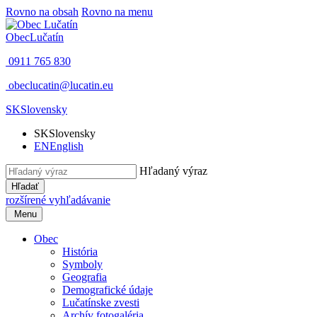
Rovno na obsah
Rovno na menu
Obec
Lučatín
0911 765 830
obeclucatin@lucatin.eu
SK
Slovensky
SK
Slovensky
EN
English
Hľadaný výraz
Hľadať
rozšírené vyhľadávanie
Menu
Obec
História
Symboly
Geografia
Demografické údaje
Lučatínske zvesti
Archív fotogaléria