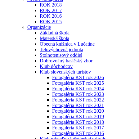
ROK 2018
ROK 2017
ROK 2016
ROK 2015
Organizácie
Základná škola
Materská škola
Obecná knižnica v Lučatíne
Telovýchovná jednota
Stolnotenisový oddiel
Dobrovoľný hasičský zbor
Klub dôchodcov
Klub slovenských turistov
Fotogaléria KST rok 2026
Fotogaléria KST rok 2025
Fotogaléria KST rok 2024
Fotogaléria KST rok 2023
Fotogaléria KST rok 2022
Fotogaléria KST rok 2021
Fotogaléria KST rok 2020
Fotogaléria KST rok 2019
Fotogaléria KST rok 2018
Fotogaléria KST rok 2017
Fotogaléria KST rok 2016
Klub priateľov lučatínskej prírody