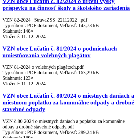
VZN obce Lučatín č. 82/2024 o určení výšky
príspevku na činnosť školy a školského zariadenia
VZN 82-2024 _StravaZSS_22112022_.pdf
Typ súboru: PDF dokument, Veľkosť: 143,73 kB
Stiahnuté: 148×
Vložené:
11. 12. 2024
VZN obce Lučatín č. 81/2024 o podmienkach
umiestňovania volebných plagátov
VZN 81-2024 o volebných plagátoch.pdf
Typ súboru: PDF dokument, Veľkosť: 163,29 kB
Stiahnuté: 123×
Vložené:
11. 12. 2024
VZN obce Lučatín č. 80/2024 o miestnych daniach a
miestnom poplatku za komunálne odpady a drobné
stavebné odpady
VZN č.80-2024 o miestnych daniach a poplatku za komunálne
odpay a drobné stavebné odpady.pdf
Typ súboru: PDF dokument, Veľkosť: 289,24 kB
Stiahnuté: 189×