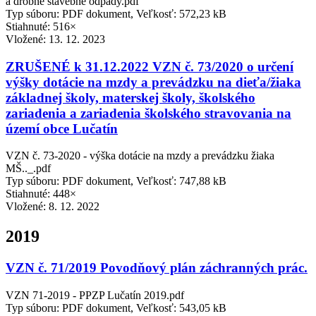
a drobné stavebné odpady.pdf
Typ súboru: PDF dokument, Veľkosť: 572,23 kB
Stiahnuté: 516×
Vložené:
13. 12. 2023
ZRUŠENÉ k 31.12.2022 VZN č. 73/2020 o určení
výšky dotácie na mzdy a prevádzku na dieťa/žiaka
základnej školy, materskej školy, školského
zariadenia a zariadenia školského stravovania na
území obce Lučatín
VZN č. 73-2020 - výška dotácie na mzdy a prevádzku žiaka
MŠ.._.pdf
Typ súboru: PDF dokument, Veľkosť: 747,88 kB
Stiahnuté: 448×
Vložené:
8. 12. 2022
2019
VZN č. 71/2019 Povodňový plán záchranných prác.
VZN 71-2019 - PPZP Lučatín 2019.pdf
Typ súboru: PDF dokument, Veľkosť: 543,05 kB