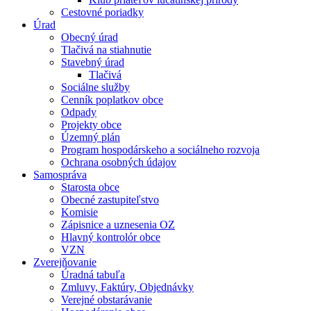
Cestovné poriadky
Úrad
Obecný úrad
Tlačivá na stiahnutie
Stavebný úrad
Tlačivá
Sociálne služby
Cenník poplatkov obce
Odpady
Projekty obce
Územný plán
Program hospodárskeho a sociálneho rozvoja
Ochrana osobných údajov
Samospráva
Starosta obce
Obecné zastupiteľstvo
Komisie
Zápisnice a uznesenia OZ
Hlavný kontrolór obce
VZN
Zverejňovanie
Úradná tabuľa
Zmluvy, Faktúry, Objednávky
Verejné obstarávanie