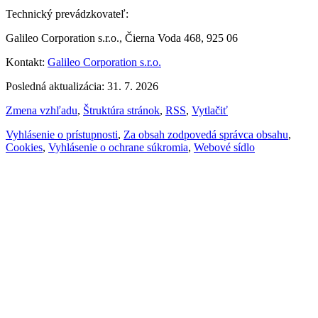
Technický prevádzkovateľ:
Galileo Corporation s.r.o., Čierna Voda 468, 925 06
Kontakt:
Galileo Corporation s.r.o.
Posledná aktualizácia: 31. 7. 2026
Zmena vzhľadu
,
Štruktúra stránok
,
RSS
,
Vytlačiť
Vyhlásenie o prístupnosti
,
Za obsah zodpovedá správca obsahu
,
Cookies
,
Vyhlásenie o ochrane súkromia
,
Webové sídlo