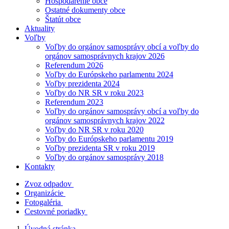
Hospodárenie obce
Ostatné dokumenty obce
Štatút obce
Aktuality
Voľby
Voľby do orgánov samosprávy obcí a voľby do
orgánov samosprávnych krajov 2026
Referendum 2026
Voľby do Európskeho parlamentu 2024
Voľby prezidenta 2024
Voľby do NR SR v roku 2023
Referendum 2023
Voľby do orgánov samosprávy obcí a voľby do
orgánov samosprávnych krajov 2022
Voľby do NR SR v roku 2020
Voľby do Európskeho parlamentu 2019
Voľby prezidenta SR v roku 2019
Voľby do orgánov samosprávy 2018
Kontakty
Zvoz odpadov
Organizácie
Fotogaléria
Cestovné poriadky
Úvodná stránka