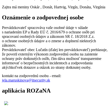
Zajtra má meniny
Oskár
, Donát, Hartvig, Virgín, Donáta, Virgínia
Oznámenie o zodpovednej osobe
Prevádzkovateľ spracováva vaše osobné údaje v súlade
s nariadením EP a Rady EÚ č. 2016/679 o ochrane osôb pri
spracovaní osobných údajov a zákonom SR č. 18/2018 Z.z.
o ochrane osobných údajov a o zmene a doplnení niektorých
zákonov.
Prevádzkovateľ obec Lučatín (ďalej len prevádzkovateľ) prehlasuje,
že poveril externým výkonom zodpovednú osobu na zaistenie
ochrany práv dotknutých osôb, čím dáva možnosť transparentne
informovať o bezpečnostných incidentoch a zodpovedania
akýchkoľvek dotazov a otázok zo strany dotknutej osoby.
kontakt na zodpovednú osobu - email:
jela.maruskinova@itsecurity.sk
aplikácia ROZaNA