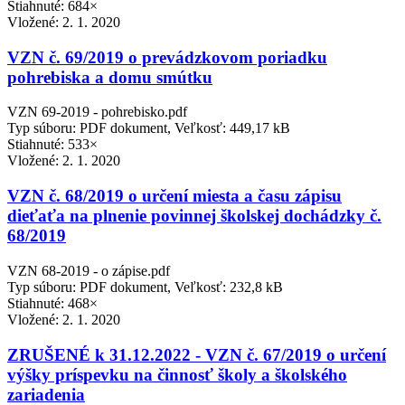
Stiahnuté: 684×
Vložené:
2. 1. 2020
VZN č. 69/2019 o prevádzkovom poriadku
pohrebiska a domu smútku
VZN 69-2019 - pohrebisko.pdf
Typ súboru: PDF dokument, Veľkosť: 449,17 kB
Stiahnuté: 533×
Vložené:
2. 1. 2020
VZN č. 68/2019 o určení miesta a času zápisu
dieťaťa na plnenie povinnej školskej dochádzky č.
68/2019
VZN 68-2019 - o zápise.pdf
Typ súboru: PDF dokument, Veľkosť: 232,8 kB
Stiahnuté: 468×
Vložené:
2. 1. 2020
ZRUŠENÉ k 31.12.2022 - VZN č. 67/2019 o určení
výšky príspevku na činnosť školy a školského
zariadenia