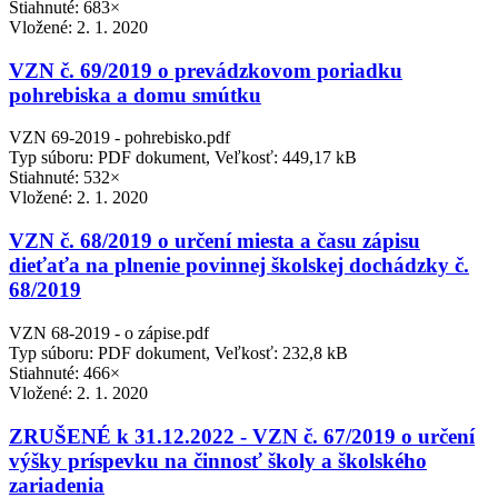
Stiahnuté: 683×
Vložené:
2. 1. 2020
VZN č. 69/2019 o prevádzkovom poriadku
pohrebiska a domu smútku
VZN 69-2019 - pohrebisko.pdf
Typ súboru: PDF dokument, Veľkosť: 449,17 kB
Stiahnuté: 532×
Vložené:
2. 1. 2020
VZN č. 68/2019 o určení miesta a času zápisu
dieťaťa na plnenie povinnej školskej dochádzky č.
68/2019
VZN 68-2019 - o zápise.pdf
Typ súboru: PDF dokument, Veľkosť: 232,8 kB
Stiahnuté: 466×
Vložené:
2. 1. 2020
ZRUŠENÉ k 31.12.2022 - VZN č. 67/2019 o určení
výšky príspevku na činnosť školy a školského
zariadenia