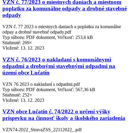
VZN č. 77/2023 o miestnych daniach a miestnom
poplatku za komunálne odpady a drobné stavebné
odpady
VZN č. 77 2023 o miestnych daniach a poplatku za komunálne
odpay a drobné stavebné odpady.pdf
Typ súboru: PDF dokument, Veľkosť: 253,6 kB
Stiahnuté: 269×
Vložené:
13. 12. 2023
VZN č. 76/2023 o nakladaní s komunálnymi
odpadmi a drobnými stavebnými odpadmi na
území obce Lučatín
VZN 76 2023 o nakladaní s odpadmi.pdf
Typ súboru: PDF dokument, Veľkosť: 567,36 kB
Stiahnuté: 252×
Vložené:
13. 12. 2023
VZN obce Lučatín č. 74/2022 o určení výšky
príspevku na činnosť školy a školského zariadenia
VZN74-2022_StravaZSS_22112022_.pdf