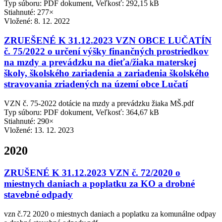
Typ súboru: PDF dokument, Veľkosť: 292,15 kB
Stiahnuté: 277×
Vložené:
8. 12. 2022
ZRUEŠENÉ K 31.12.2023 VZN OBCE LUČATÍN
č. 75/2022 o určení výšky finančných prostriedkov
na mzdy a prevádzku na dieťa/žiaka materskej
školy, školského zariadenia a zariadenia školského
stravovania zriadených na území obce Lučatí
VZN č. 75-2022 dotácie na mzdy a prevádzku žiaka MŠ.pdf
Typ súboru: PDF dokument, Veľkosť: 364,67 kB
Stiahnuté: 290×
Vložené:
13. 12. 2023
2020
ZRUŠENÉ K 31.12.2023 VZN č. 72/2020 o
miestnych daniach a poplatku za KO a drobné
stavebné odpady
vzn č.72 2020 o miestnych daniach a poplatku za komunálne odpay