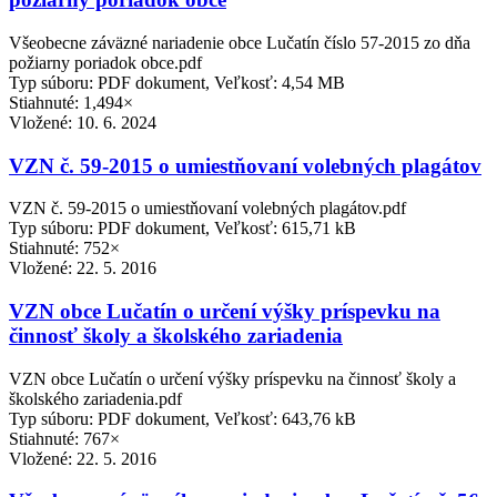
Všeobecne záväzné nariadenie obce Lučatín číslo 57-2015 zo dňa
požiarny poriadok obce.pdf
Typ súboru: PDF dokument, Veľkosť: 4,54 MB
Stiahnuté: 1,494×
Vložené:
10. 6. 2024
VZN č. 59-2015 o umiestňovaní volebných plagátov
VZN č. 59-2015 o umiestňovaní volebných plagátov.pdf
Typ súboru: PDF dokument, Veľkosť: 615,71 kB
Stiahnuté: 752×
Vložené:
22. 5. 2016
VZN obce Lučatín o určení výšky príspevku na
činnosť školy a školského zariadenia
VZN obce Lučatín o určení výšky príspevku na činnosť školy a
školského zariadenia.pdf
Typ súboru: PDF dokument, Veľkosť: 643,76 kB
Stiahnuté: 767×
Vložené:
22. 5. 2016