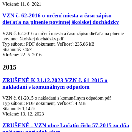
Vložené:
11. 8. 2021
VZN č. 62-2016 o určení miesta a času zápisu
dieťaťa na plnenie povinnej školskej dochádzky
VZN č. 62-2016 o určení miesta a času zápisu dieťaťa na plnenie
povinnej školskej dochádzky.pdf
Typ súboru: PDF dokument, Veľkosť: 235,86 kB
Stiahnuté: 746×
Vložené:
22. 5. 2016
2015
ZRUŠENÉ K 31.12.2023 VZN č. 61-2015 o
nakladaní s komunálnym odpadom
VZN č. 61-2015 o nakladaní s komunálnym odpadom.pdf
Typ súboru: PDF dokument, Veľkosť: 4 MB
Stiahnuté: 1,142×
Vložené:
13. 12. 2023
ZRUŠENÉ - VZN obce Lučatín číslo 57-2015 zo dňa
požiarny poriadok obce