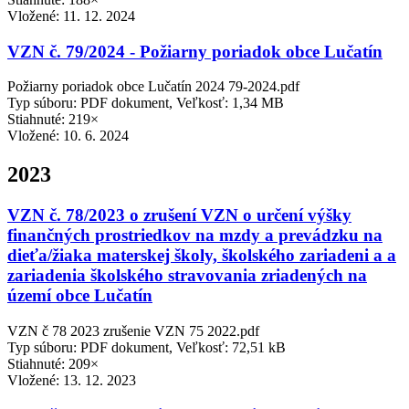
Vložené:
11. 12. 2024
VZN č. 79/2024 - Požiarny poriadok obce Lučatín
Požiarny poriadok obce Lučatín 2024 79-2024.pdf
Typ súboru: PDF dokument, Veľkosť: 1,34 MB
Stiahnuté: 219×
Vložené:
10. 6. 2024
2023
VZN č. 78/2023 o zrušení VZN o určení výšky
finančných prostriedkov na mzdy a prevádzku na
dieťa/žiaka materskej školy, školského zariadeni a a
zariadenia školského stravovania zriadených na
území obce Lučatín
VZN č 78 2023 zrušenie VZN 75 2022.pdf
Typ súboru: PDF dokument, Veľkosť: 72,51 kB
Stiahnuté: 209×
Vložené:
13. 12. 2023