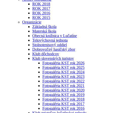
ROK 2018
ROK 2017
ROK 2016
ROK 2015
Organizácie
Základná škola
Materská škola
Obecná knižnica v Lučatíne
Telovýchovná jednota
Stolnotenisový oddiel
Dobrovoľný hasičský zbor
Klub dôchodcov
Klub slovenských turistov
Fotogaléria KST rok 2026
Fotogaléria KST rok 2025
Fotogaléria KST rok 2024
Fotogaléria KST rok 2023
Fotogaléria KST rok 2022
Fotogaléria KST rok 2021
Fotogaléria KST rok 2020
Fotogaléria KST rok 2019
Fotogaléria KST rok 2018
Fotogaléria KST rok 2017
Fotogaléria KST rok 2016
Klub priateľov lučatínskej prírody