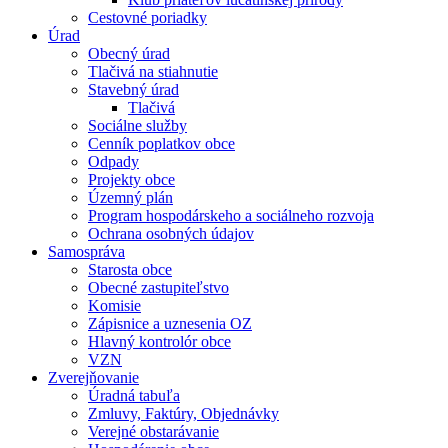
Cestovné poriadky
Úrad
Obecný úrad
Tlačivá na stiahnutie
Stavebný úrad
Tlačivá
Sociálne služby
Cenník poplatkov obce
Odpady
Projekty obce
Územný plán
Program hospodárskeho a sociálneho rozvoja
Ochrana osobných údajov
Samospráva
Starosta obce
Obecné zastupiteľstvo
Komisie
Zápisnice a uznesenia OZ
Hlavný kontrolór obce
VZN
Zverejňovanie
Úradná tabuľa
Zmluvy, Faktúry, Objednávky
Verejné obstarávanie