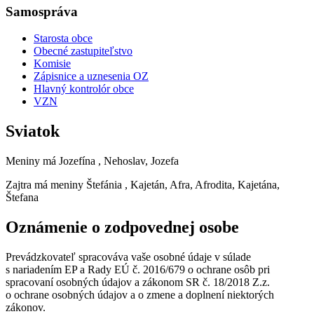
Samospráva
Starosta obce
Obecné zastupiteľstvo
Komisie
Zápisnice a uznesenia OZ
Hlavný kontrolór obce
VZN
Sviatok
Meniny má
Jozefína
, Nehoslav, Jozefa
Zajtra má meniny
Štefánia
, Kajetán, Afra, Afrodita, Kajetána,
Štefana
Oznámenie o zodpovednej osobe
Prevádzkovateľ spracováva vaše osobné údaje v súlade
s nariadením EP a Rady EÚ č. 2016/679 o ochrane osôb pri
spracovaní osobných údajov a zákonom SR č. 18/2018 Z.z.
o ochrane osobných údajov a o zmene a doplnení niektorých
zákonov.