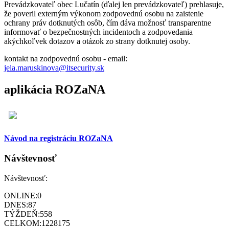
Prevádzkovateľ obec Lučatín (ďalej len prevádzkovateľ) prehlasuje,
že poveril externým výkonom zodpovednú osobu na zaistenie
ochrany práv dotknutých osôb, čím dáva možnosť transparentne
informovať o bezpečnostných incidentoch a zodpovedania
akýchkoľvek dotazov a otázok zo strany dotknutej osoby.
kontakt na zodpovednú osobu - email:
jela.maruskinova@itsecurity.sk
aplikácia ROZaNA
Návod na registráciu ROZaNA
Návštevnosť
Návštevnosť:
ONLINE:
0
DNES:
87
TÝŽDEŇ:
558
CELKOM:
1228175