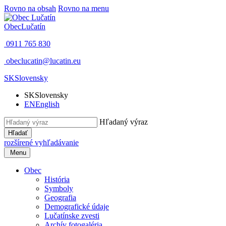
Rovno na obsah
Rovno na menu
Obec
Lučatín
0911 765 830
obeclucatin@lucatin.eu
SK
Slovensky
SK
Slovensky
EN
English
Hľadaný výraz
Hľadať
rozšírené vyhľadávanie
Menu
Obec
História
Symboly
Geografia
Demografické údaje
Lučatínske zvesti
Archív fotogaléria