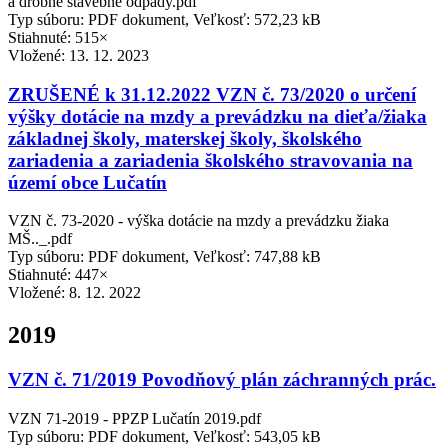
a drobné stavebné odpady.pdf
Typ súboru: PDF dokument, Veľkosť: 572,23 kB
Stiahnuté: 515×
Vložené:
13. 12. 2023
ZRUŠENÉ k 31.12.2022 VZN č. 73/2020 o určení
výšky dotácie na mzdy a prevádzku na dieťa/žiaka
základnej školy, materskej školy, školského
zariadenia a zariadenia školského stravovania na
území obce Lučatín
VZN č. 73-2020 - výška dotácie na mzdy a prevádzku žiaka
MŠ.._.pdf
Typ súboru: PDF dokument, Veľkosť: 747,88 kB
Stiahnuté: 447×
Vložené:
8. 12. 2022
2019
VZN č. 71/2019 Povodňový plán záchranných prác.
VZN 71-2019 - PPZP Lučatín 2019.pdf
Typ súboru: PDF dokument, Veľkosť: 543,05 kB