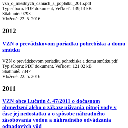
vzn_o_miestnych_daniach_a_poplatku_2015.pdf
Typ súboru: PDF dokument, Veľkosť: 139,13 kB
Stiahnuté: 979×
Vložené:
22. 5. 2016
2012
VZN o prevádzkovom poriadku pohrebiska a domu
smútku
VZN o prevádzkovom poriadku pohrebiska a domu smútku.pdf
Typ súboru: PDF dokument, Veľkosť: 121,02 kB
Stiahnuté: 734×
Vložené:
22. 5. 2016
2011
VZN obce Lučatín č. 47/2011 o dočasnom
obmedzení alebo o zákaze užívania pitnej vody v
čase jej nedostatku a o spôsobe náhradného
zásobovania vodou a náhradného odvádzania
odpadových vôd