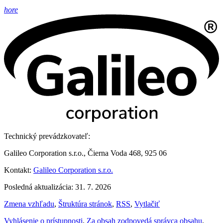
hore
Technický prevádzkovateľ:
Galileo Corporation s.r.o., Čierna Voda 468, 925 06
Kontakt:
Galileo Corporation s.r.o.
Posledná aktualizácia: 31. 7. 2026
Zmena vzhľadu
,
Štruktúra stránok
,
RSS
,
Vytlačiť
Vyhlásenie o prístupnosti
,
Za obsah zodpovedá správca obsahu
,