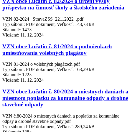
VZN obce Lučatín č. 82/2024 o určení výšky
príspevku na činnosť školy a školského zariadenia
VZN 82-2024 _StravaZSS_22112022_.pdf
Typ súboru: PDF dokument, Veľkosť: 143,73 kB
Stiahnuté: 147×
Vložené:
11. 12. 2024
VZN obce Lučatín č. 81/2024 o podmienkach
umiestňovania volebných plagátov
VZN 81-2024 o volebných plagátoch.pdf
Typ súboru: PDF dokument, Veľkosť: 163,29 kB
Stiahnuté: 122×
Vložené:
11. 12. 2024
VZN obce Lučatín č. 80/2024 o miestnych daniach a
miestnom poplatku za komunálne odpady a drobné
stavebné odpady
VZN č.80-2024 o miestnych daniach a poplatku za komunálne
odpay a drobné stavebné odpady.pdf
Typ súboru: PDF dokument, Veľkosť: 289,24 kB
Stiahnuté: 188×