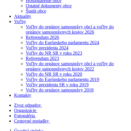
Hospodárenie obce
Ostatné dokumenty obce
Štatút obce
Aktuality
Voľby
Voľby do orgánov samosprávy obcí a voľby do
orgánov samosprávnych krajov 2026
Referendum 2026
Voľby do Európskeho parlamentu 2024
Voľby prezidenta 2024
Voľby do NR SR v roku 2023
Referendum 2023
Voľby do orgánov samosprávy obcí a voľby do
orgánov samosprávnych krajov 2022
Voľby do NR SR v roku 2020
Voľby do Európskeho parlamentu 2019
Voľby prezidenta SR v roku 2019
Voľby do orgánov samosprávy 2018
Kontakty
Zvoz odpadov
Organizácie
Fotogaléria
Cestovné poriadky
Úvodná stránka