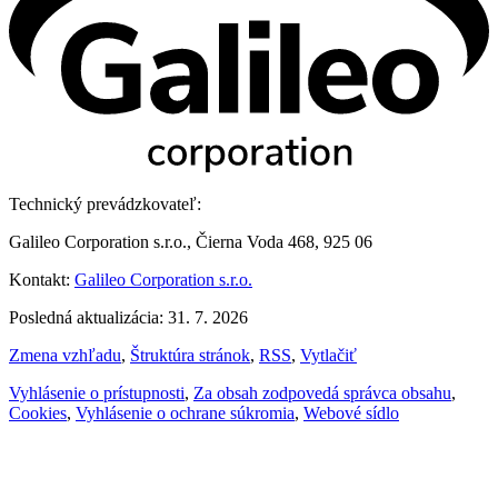
Technický prevádzkovateľ:
Galileo Corporation s.r.o., Čierna Voda 468, 925 06
Kontakt:
Galileo Corporation s.r.o.
Posledná aktualizácia: 31. 7. 2026
Zmena vzhľadu
,
Štruktúra stránok
,
RSS
,
Vytlačiť
Vyhlásenie o prístupnosti
,
Za obsah zodpovedá správca obsahu
,
Cookies
,
Vyhlásenie o ochrane súkromia
,
Webové sídlo