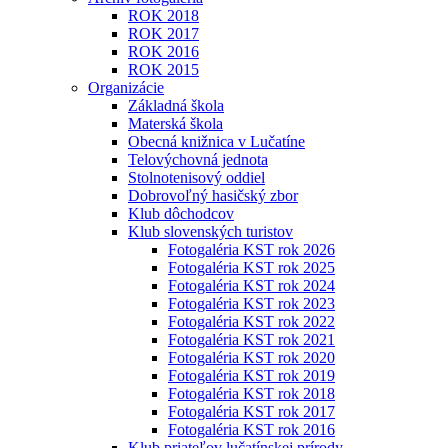
ROK 2018
ROK 2017
ROK 2016
ROK 2015
Organizácie
Základná škola
Materská škola
Obecná knižnica v Lučatíne
Telovýchovná jednota
Stolnotenisový oddiel
Dobrovoľný hasičský zbor
Klub dôchodcov
Klub slovenských turistov
Fotogaléria KST rok 2026
Fotogaléria KST rok 2025
Fotogaléria KST rok 2024
Fotogaléria KST rok 2023
Fotogaléria KST rok 2022
Fotogaléria KST rok 2021
Fotogaléria KST rok 2020
Fotogaléria KST rok 2019
Fotogaléria KST rok 2018
Fotogaléria KST rok 2017
Fotogaléria KST rok 2016
Klub priateľov lučatínskej prírody