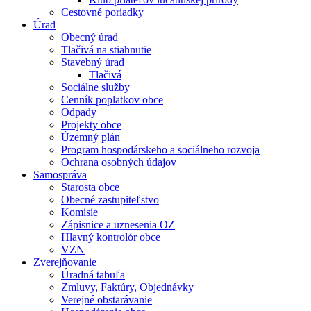
Cestovné poriadky
Úrad
Obecný úrad
Tlačivá na stiahnutie
Stavebný úrad
Tlačivá
Sociálne služby
Cenník poplatkov obce
Odpady
Projekty obce
Územný plán
Program hospodárskeho a sociálneho rozvoja
Ochrana osobných údajov
Samospráva
Starosta obce
Obecné zastupiteľstvo
Komisie
Zápisnice a uznesenia OZ
Hlavný kontrolór obce
VZN
Zverejňovanie
Úradná tabuľa
Zmluvy, Faktúry, Objednávky
Verejné obstarávanie