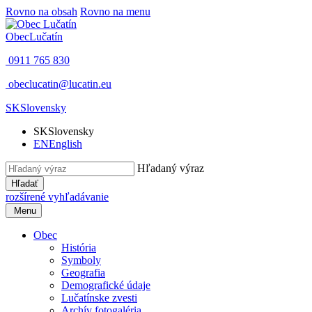
Rovno na obsah
Rovno na menu
Obec
Lučatín
0911 765 830
obeclucatin@lucatin.eu
SK
Slovensky
SK
Slovensky
EN
English
Hľadaný výraz
Hľadať
rozšírené vyhľadávanie
Menu
Obec
História
Symboly
Geografia
Demografické údaje
Lučatínske zvesti
Archív fotogaléria