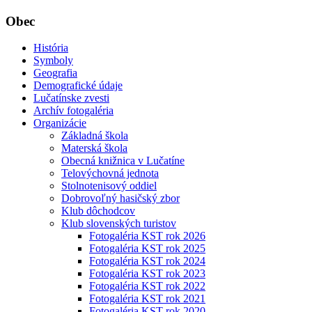
Obec
História
Symboly
Geografia
Demografické údaje
Lučatínske zvesti
Archív fotogaléria
Organizácie
Základná škola
Materská škola
Obecná knižnica v Lučatíne
Telovýchovná jednota
Stolnotenisový oddiel
Dobrovoľný hasičský zbor
Klub dôchodcov
Klub slovenských turistov
Fotogaléria KST rok 2026
Fotogaléria KST rok 2025
Fotogaléria KST rok 2024
Fotogaléria KST rok 2023
Fotogaléria KST rok 2022
Fotogaléria KST rok 2021
Fotogaléria KST rok 2020