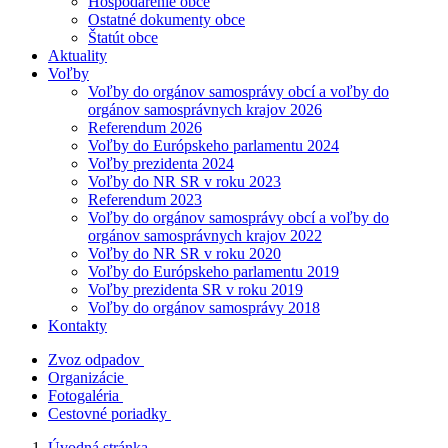
Hospodárenie obce
Ostatné dokumenty obce
Štatút obce
Aktuality
Voľby
Voľby do orgánov samosprávy obcí a voľby do
orgánov samosprávnych krajov 2026
Referendum 2026
Voľby do Európskeho parlamentu 2024
Voľby prezidenta 2024
Voľby do NR SR v roku 2023
Referendum 2023
Voľby do orgánov samosprávy obcí a voľby do
orgánov samosprávnych krajov 2022
Voľby do NR SR v roku 2020
Voľby do Európskeho parlamentu 2019
Voľby prezidenta SR v roku 2019
Voľby do orgánov samosprávy 2018
Kontakty
Zvoz odpadov
Organizácie
Fotogaléria
Cestovné poriadky
Úvodná stránka