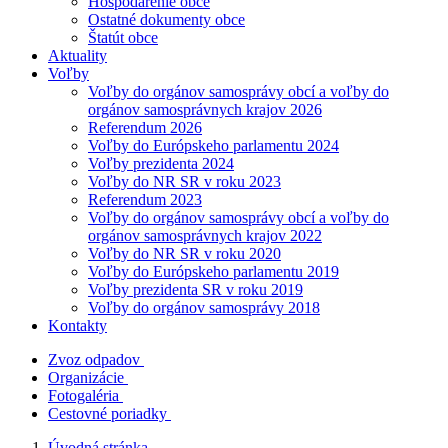
Hospodárenie obce
Ostatné dokumenty obce
Štatút obce
Aktuality
Voľby
Voľby do orgánov samosprávy obcí a voľby do
orgánov samosprávnych krajov 2026
Referendum 2026
Voľby do Európskeho parlamentu 2024
Voľby prezidenta 2024
Voľby do NR SR v roku 2023
Referendum 2023
Voľby do orgánov samosprávy obcí a voľby do
orgánov samosprávnych krajov 2022
Voľby do NR SR v roku 2020
Voľby do Európskeho parlamentu 2019
Voľby prezidenta SR v roku 2019
Voľby do orgánov samosprávy 2018
Kontakty
Zvoz odpadov
Organizácie
Fotogaléria
Cestovné poriadky
Úvodná stránka