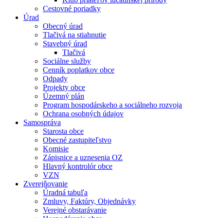
Cestovné poriadky
Úrad
Obecný úrad
Tlačivá na stiahnutie
Stavebný úrad
Tlačivá
Sociálne služby
Cenník poplatkov obce
Odpady
Projekty obce
Územný plán
Program hospodárskeho a sociálneho rozvoja
Ochrana osobných údajov
Samospráva
Starosta obce
Obecné zastupiteľstvo
Komisie
Zápisnice a uznesenia OZ
Hlavný kontrolór obce
VZN
Zverejňovanie
Úradná tabuľa
Zmluvy, Faktúry, Objednávky
Verejné obstarávanie