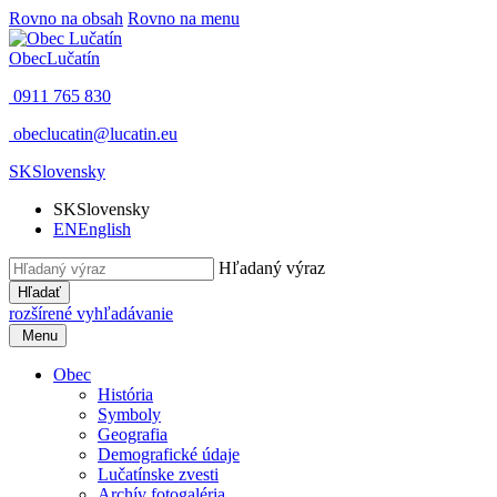
Rovno na obsah
Rovno na menu
Obec
Lučatín
0911 765 830
obeclucatin@lucatin.eu
SK
Slovensky
SK
Slovensky
EN
English
Hľadaný výraz
Hľadať
rozšírené vyhľadávanie
Menu
Obec
História
Symboly
Geografia
Demografické údaje
Lučatínske zvesti
Archív fotogaléria