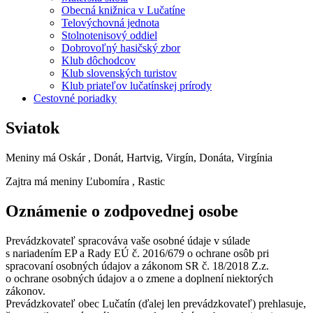
Obecná knižnica v Lučatíne
Telovýchovná jednota
Stolnotenisový oddiel
Dobrovoľný hasičský zbor
Klub dôchodcov
Klub slovenských turistov
Klub priateľov lučatínskej prírody
Cestovné poriadky
Sviatok
Meniny má
Oskár
, Donát, Hartvig, Virgín, Donáta, Virgínia
Zajtra má meniny
Ľubomíra
, Rastic
Oznámenie o zodpovednej osobe
Prevádzkovateľ spracováva vaše osobné údaje v súlade
s nariadením EP a Rady EÚ č. 2016/679 o ochrane osôb pri
spracovaní osobných údajov a zákonom SR č. 18/2018 Z.z.
o ochrane osobných údajov a o zmene a doplnení niektorých
zákonov.
Prevádzkovateľ obec Lučatín (ďalej len prevádzkovateľ) prehlasuje,