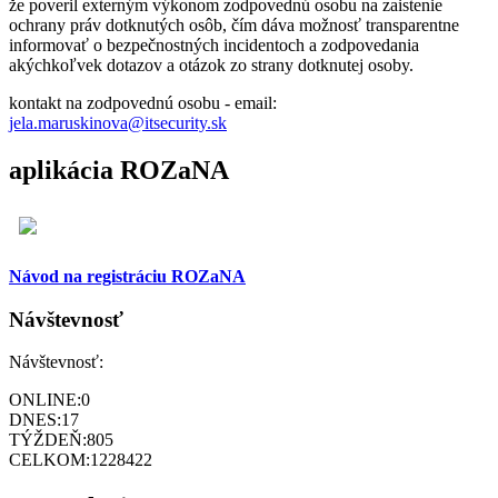
že poveril externým výkonom zodpovednú osobu na zaistenie
ochrany práv dotknutých osôb, čím dáva možnosť transparentne
informovať o bezpečnostných incidentoch a zodpovedania
akýchkoľvek dotazov a otázok zo strany dotknutej osoby.
kontakt na zodpovednú osobu - email:
jela.maruskinova@itsecurity.sk
aplikácia ROZaNA
Návod na registráciu ROZaNA
Návštevnosť
Návštevnosť:
ONLINE:
0
DNES:
17
TÝŽDEŇ:
805
CELKOM:
1228422