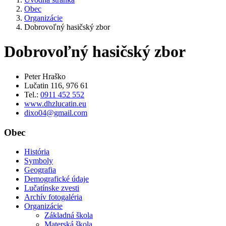
Obec
Organizácie
Dobrovoľný hasičský zbor
Dobrovoľný hasičský zbor
Peter Hraško
Lučatin 116, 976 61
Tel.:
0911 452 552
www.dhzlucatin.eu
dixo04@gmail.com
Obec
História
Symboly
Geografia
Demografické údaje
Lučatínske zvesti
Archív fotogaléria
Organizácie
Základná škola
Materská škola