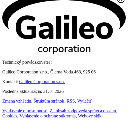
Technický prevádzkovateľ:
Galileo Corporation s.r.o., Čierna Voda 468, 925 06
Kontakt:
Galileo Corporation s.r.o.
Posledná aktualizácia: 31. 7. 2026
Zmena vzhľadu
,
Štruktúra stránok
,
RSS
,
Vytlačiť
Vyhlásenie o prístupnosti
,
Za obsah zodpovedá správca obsahu
,
Cookies
,
Vyhlásenie o ochrane súkromia
,
Webové sídlo