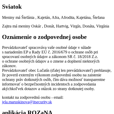
Sviatok
Meniny má
Štefánia
, Kajetán, Afra, Afrodita, Kajetána, Štefana
Zajtra má meniny
Oskár
, Donát, Hartvig, Virgín, Donáta, Virgínia
Oznámenie o zodpovednej osobe
Prevádzkovateľ spracováva vaše osobné údaje v súlade
s nariadením EP a Rady EÚ č. 2016/679 o ochrane osôb pri
spracovaní osobných údajov a zákonom SR č. 18/2018 Z.z.
o ochrane osobných údajov a o zmene a doplnení niektorých
zákonov.
Prevádzkovateľ obec Lučatín (ďalej len prevádzkovateľ) prehlasuje,
že poveril externým výkonom zodpovednú osobu na zaistenie
ochrany práv dotknutých osôb, čím dáva možnosť transparentne
informovať o bezpečnostných incidentoch a zodpovedania
akýchkoľvek dotazov a otázok zo strany dotknutej osoby.
kontakt na zodpovednú osobu - email:
jela.maruskinova@itsecurity.sk
aplikácia ROZaNA