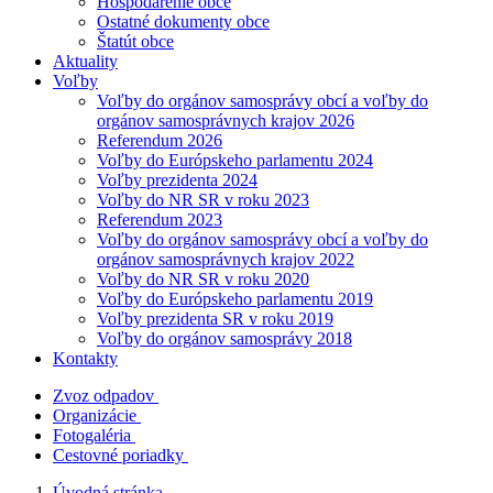
Hospodárenie obce
Ostatné dokumenty obce
Štatút obce
Aktuality
Voľby
Voľby do orgánov samosprávy obcí a voľby do
orgánov samosprávnych krajov 2026
Referendum 2026
Voľby do Európskeho parlamentu 2024
Voľby prezidenta 2024
Voľby do NR SR v roku 2023
Referendum 2023
Voľby do orgánov samosprávy obcí a voľby do
orgánov samosprávnych krajov 2022
Voľby do NR SR v roku 2020
Voľby do Európskeho parlamentu 2019
Voľby prezidenta SR v roku 2019
Voľby do orgánov samosprávy 2018
Kontakty
Zvoz odpadov
Organizácie
Fotogaléria
Cestovné poriadky
Úvodná stránka