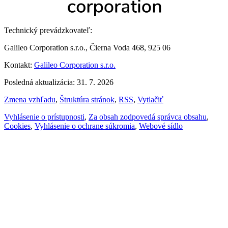
Technický prevádzkovateľ:
Galileo Corporation s.r.o., Čierna Voda 468, 925 06
Kontakt:
Galileo Corporation s.r.o.
Posledná aktualizácia: 31. 7. 2026
Zmena vzhľadu
,
Štruktúra stránok
,
RSS
,
Vytlačiť
Vyhlásenie o prístupnosti
,
Za obsah zodpovedá správca obsahu
,
Cookies
,
Vyhlásenie o ochrane súkromia
,
Webové sídlo