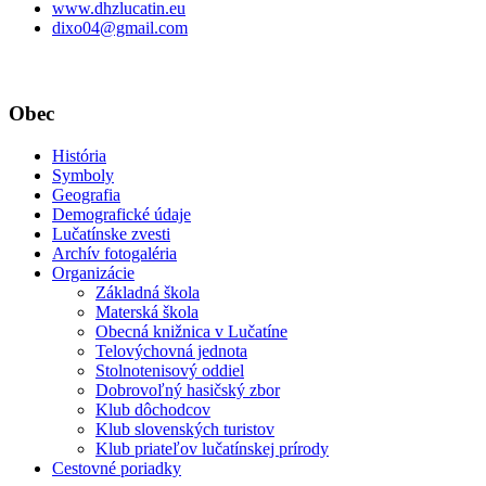
www.dhzlucatin.eu
dixo04@gmail.com
Obec
História
Symboly
Geografia
Demografické údaje
Lučatínske zvesti
Archív fotogaléria
Organizácie
Základná škola
Materská škola
Obecná knižnica v Lučatíne
Telovýchovná jednota
Stolnotenisový oddiel
Dobrovoľný hasičský zbor
Klub dôchodcov
Klub slovenských turistov
Klub priateľov lučatínskej prírody
Cestovné poriadky