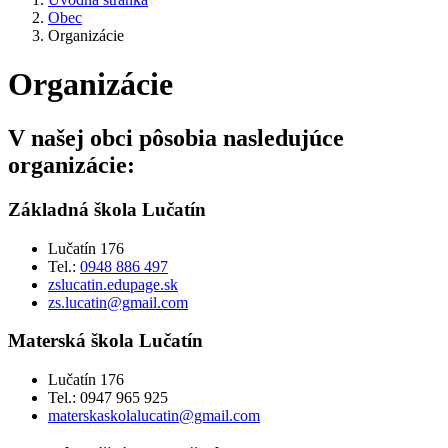
Obec
Organizácie
Organizácie
V našej obci pôsobia nasledujúce
organizácie:
Základná škola Lučatín
Lučatín 176
Tel.:
0948 886 497
zslucatin.edupage.sk
zs.lucatin@g
mail.com
Materská škola Lučatín
Lučatín 176
Tel.: 0947 965 925
materskaskolalucatin@gmail.com