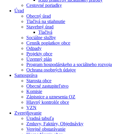
Cestovné poriadky
Úrad
Obecný úrad
Tlačivá na stiahnutie
Stavebný úrad
Tlačivá
Sociálne služby
Cenník poplatkov obce
Odpady
Projekty obce
Územný plán
Program hospodárskeho a sociálneho rozvoja
Ochrana osobných údajov
Samospráva
Starosta obce
Obecné zastupiteľstvo
Komisie
Zápisnice a uznesenia OZ
Hlavný kontrolór obce
VZN
Zverejňovanie
Úradná tabuľa
Zmluvy, Faktúry, Objednávky
Verejné obstarávanie