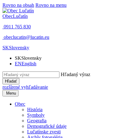
Rovno na obsah
Rovno na menu
Obec
Lučatín
0911 765 830
obeclucatin@lucatin.eu
SK
Slovensky
SK
Slovensky
EN
English
Hľadaný výraz
Hľadať
rozšírené vyhľadávanie
Menu
Obec
História
Symboly
Geografia
Demografické údaje
Lučatínske zvesti
Archív fotogaléria