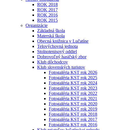
ROK 2018
ROK 2017
ROK 2016
ROK 2015
Organizácie
Základná škola
Materská škola
Obecná knižnica v Lučatíne
Telovýchovná jednota
Stolnotenisový oddiel
Dobrovoľný hasičský zbor
Klub dôchodcov
Klub slovenských turistov
Fotogaléria KST rok 2026
Fotogaléria KST rok 2025
Fotogaléria KST rok 2024
Fotogaléria KST rok 2023
Fotogaléria KST rok 2022
Fotogaléria KST rok 2021
Fotogaléria KST rok 2020
Fotogaléria KST rok 2019
Fotogaléria KST rok 2018
Fotogaléria KST rok 2017
Fotogaléria KST rok 2016
Klub priateľov lučatínskej prírody