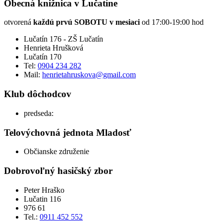
Obecná knižnica v Lučatíne
otvorená
každú prvú SOBOTU v mesiaci
od 17:00-19:00 hod
Lučatín 176 - ZŠ Lučatín
Henrieta Hrušková
Lučatín 170
Tel:
0904 234 282
Mail:
henrietahruskova@gmail.com
Klub dôchodcov
predseda:
Telovýchovná jednota Mladosť
Občianske združenie
Dobrovoľný hasičský zbor
Peter Hraško
Lučatin 116
976 61
Tel.:
0911 452 552